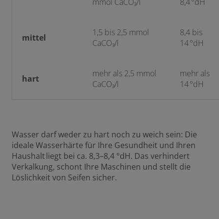
mmol CaCO₃/l
8,4 °dH
1,5 bis 2,5 mmol
8,4 bis
mittel
CaCO₃/l
14 °dH
mehr als 2,5 mmol
mehr als
hart
CaCO₃/l
14 °dH
Wasser darf weder zu hart noch zu weich sein: Die
ideale Wasserhärte für Ihre Gesundheit und Ihren
Haushalt liegt bei ca. 8,3–8,4 °dH. Das verhindert
Verkalkung, schont Ihre Maschinen und stellt die
Löslichkeit von Seifen sicher.