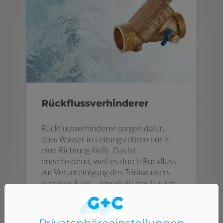
Rückflussverhinderer
Rückflussverhinderer sorgen dafür,
dass Wasser in Leitungsrohren nur in
eine Richtung fließt. Das ist
entscheidend, weil es durch Rückfluss
zur Verunreinigung des Trinkwassers
kommen kann – innerhalb des Hauses
und im öffentlichen Versorgungsnetz.