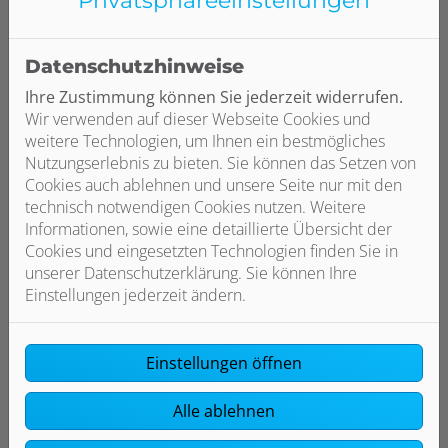
Privatsphäre­einstellungen
Datenschutzhinweise
Ihre Zustimmung können Sie jederzeit widerrufen.
Wir verwenden auf dieser Webseite Cookies und
weitere Technologien, um Ihnen ein bestmögliches
Nutzungserlebnis zu bieten. Sie können das Setzen von
Cookies auch ablehnen und unsere Seite nur mit den
technisch notwendigen Cookies nutzen. Weitere
Informationen, sowie eine detaillierte Übersicht der
Cookies und eingesetzten Technologien finden Sie in
unserer Datenschutzerklärung. Sie können Ihre
Druckminderer
Einstellungen jederzeit ändern.
Durch Druckminderer wird es möglich,
den Trinkwasserdruck im Haus trotz
Einstellungen öffnen
unterschiedlicher Drücke auf der
Eingangsseite auf ein gleichmäßiges
Alle ablehnen
Niveau zu regeln. Ist der Druck zu hoch,
wirkt sich das negativ auf den