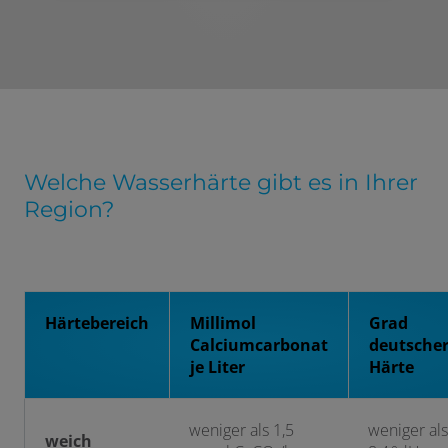
Welche Wasserhärte gibt es in Ihrer
Region?
Härtebereich
Millimol
Grad
Calciumcarbonat
deutsche
je Liter
Härte
weniger als 1,5
weniger als
weich