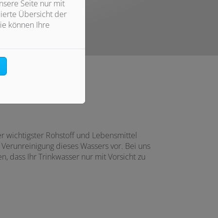
verlassen
sere Seite nur mit
ierte Übersicht der
ie können Ihre
n
r wichtigster Rohstoff und Lebensmittel
 Verunreinigung dieses Wassers vor. Bei uns
n, dass Ihr Trinkwasser nur mit Vorsicht zu