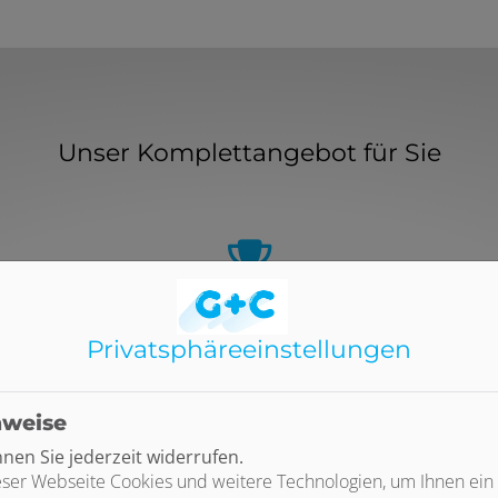
Unser Komplettangebot für Sie
Hohe Qualität und fachgerechte
Ausführung
Privatsphäre­einstellungen
,
n
Wir empfehlen und verbauen ausschließlich
ig
hochwertige Produkte führender Marken
nweise
t
Sie profitieren von umfassenden Garantie-
und Serviceleistungen
en Sie jederzeit widerrufen.
Mit uns haben Sie Planung, Installation und
ser Webseite Cookies und weitere Technologien, um Ihnen ein