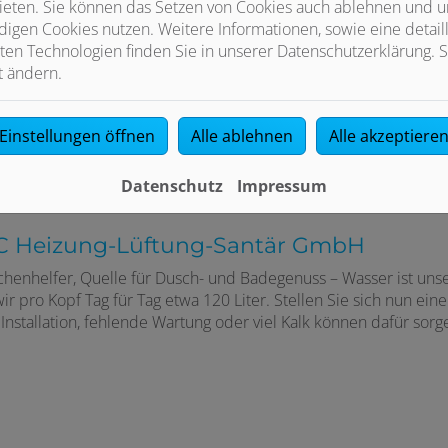
Instandhaltung aus einer Hand
ieten. Sie können das Setzen von Cookies auch ablehnen und un
igen Cookies nutzen. Weitere Informationen, sowie eine detaill
ten Technologien finden Sie in unserer Datenschutzerklärung. S
t ändern.
Einstellungen öffnen
Alle ablehnen
Alle akzeptiere
Datenschutz
Impressum
 C Heizung-Lüftung-Santär GmbH
chenhelfer, Quelle für Dusch- und Badegenuss – Wasser ist unse
 pro Kopf Tag für Tag etwa 120 Liter. Stellen Sie sich nun eine
Installation, fehlende Wartung oder viel Kalk können dafür sorge