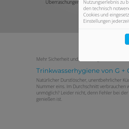
Überraschungen
Nutzungserlebnis zu b
den technisch notwend
Cookies und eingesetz
Einstellungen jederzei
Mehr Sicherheit und Komfort genießen
Trinkwasserhygiene von G +
Natürlicher Durstlöscher, unentbehrlicher Kü
Nummer eins. Im Durchschnitt verbrauchen wir
unmöglich? Leider nicht, denn Fehler bei der 
genießen ist.