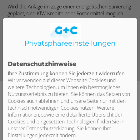
Wird die Anlage im Zuge einer energetischen Sanierung
geplant, sind KfW-Kredite oder Fördermittel möglich.
Gemeinsam planen wir Ihre Anlage und erstellen ein
Lüftungskonzept gemäß DIN 1946-6, sodass einer
möglichen Förderung nichts mehr im Weg steht. Gerne
beraten wir Sie ausführlicher zu den Möglichkeiten
Privatsphäre­einstellungen
einer Förderung!
Datenschutzhinweise
Ihre Zustimmung können Sie jederzeit widerrufen.
Wir verwenden auf dieser Webseite Cookies und
weitere Technologien, um Ihnen ein bestmögliches
Nutzungserlebnis zu bieten. Sie können das Setzen von
Cookies auch ablehnen und unsere Seite nur mit den
technisch notwendigen Cookies nutzen. Weitere
Informationen, sowie eine detaillierte Übersicht der
Cookies und eingesetzten Technologien finden Sie in
unserer Datenschutzerklärung. Sie können Ihre
Einstellungen jederzeit ändern.