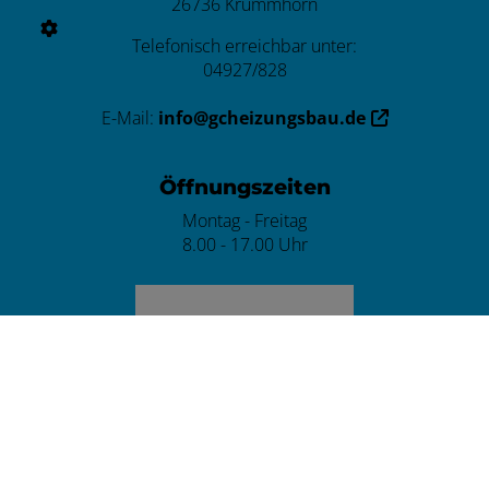
26736 Krummhörn
Telefonisch erreichbar unter:
04927/828
E-Mail:
info@gcheizungsbau.de
Öffnungszeiten
Montag - Freitag
8.00 - 17.00 Uhr