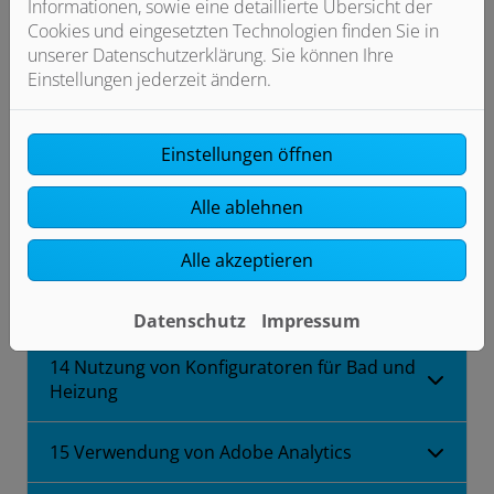
Informationen, sowie eine detaillierte Übersicht der
externen Internetseiten
Cookies und eingesetzten Technologien finden Sie in
unserer Datenschutzerklärung. Sie können Ihre
10 Bekanntmachung von Veränderungen
Einstellungen jederzeit ändern.
11 Rechte der betroffenen Personen
Einstellungen öffnen
12 Berechtigte Interessen an der
Alle ablehnen
Verarbeitung, die von dem Verantwortlichen
oder einem Dritten verfolgt werden
Alle akzeptieren
13 Umgang mit Bewerberdaten
Datenschutz
Impressum
14 Nutzung von Konfiguratoren für Bad und
Heizung
15 Verwendung von Adobe Analytics